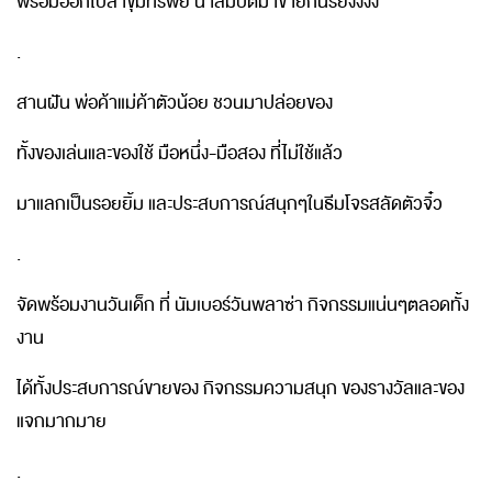
พร้อมออกไปล่าขุมทรัพย์ นำสมบัติมาขายกันรึยังงงง
.
สานฝัน พ่อค้าแม่ค้าตัวน้อย ชวนมาปล่อยของ
ทั้งของเล่นและของใช้ มือหนึ่ง-มือสอง ที่ไม่ใช้แล้ว
มาแลกเป็นรอยยิ้ม และประสบการณ์สนุกๆในธีมโจรสลัดตัวจิ๋ว
.
จัดพร้อมงานวันเด็ก ที่ นัมเบอร์วันพลาซ่า กิจกรรมแน่นๆตลอดทั้ง
งาน
ได้ทั้งประสบการณ์ขายของ กิจกรรมความสนุก ของรางวัลและของ
แจกมากมาย
.